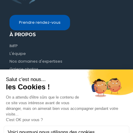
Prendre rendez-vous
À PROPOS
IMFP
L'équipe
Nos domaines d'expertises
Galerie photos
Nous contacter
RESSOURCES
IMM
Trouver un kinésithérapeute
Conseils alimentations
Mentions légales
Politique de Confidentialité